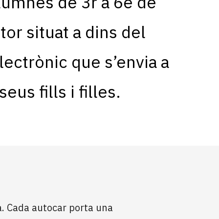
alumnes de 3r a 6è de
tor situat a dins del
ectrònic que s’envia a
us fills i filles.
sa. Cada autocar porta una