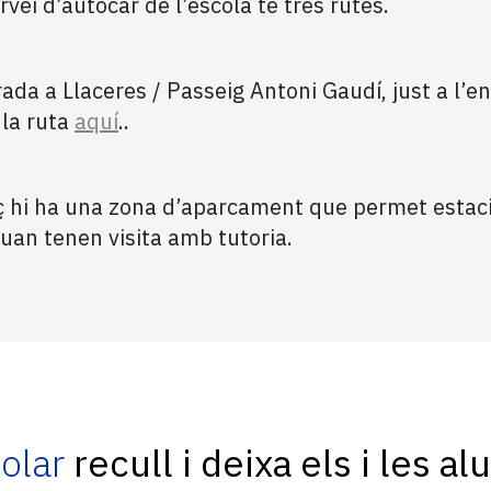
vei d’autocar de l’escola té tres rutes.
rada a Llaceres / Passeig Antoni Gaudí, just a l’
 la ruta
aquí
.
.
ç hi ha una zona d’aparcament que permet estacio
 o quan tenen visita amb tutoria.
olar
recull i deixa els i les 