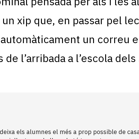
ominal pensada per als i les 
 un xip que, en passar pel lec
 automàticament un correu el
de l’arribada a l’escola dels se
i deixa els alumnes el més a prop possible de ca