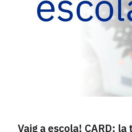
escol
Vaig a escola! CARD: la t