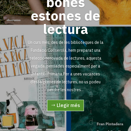
bones
estones de
lectura
Un curs més, des de les biblioteques de la
Fundació Collserola, hem preparat una
selecció renovada de lectures, aquesta
vegada, pensades especialment per a
Infantil i Primària.Per a unes vacances
d’estiu plenes de lectures, no us podeu
perdre les nostres...
Llegir més