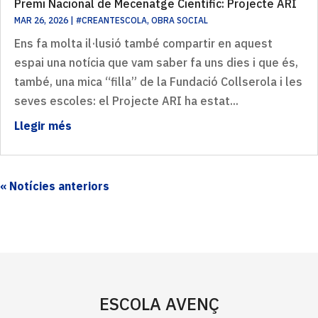
Premi Nacional de Mecenatge Científic: Projecte ARI
MAR 26, 2026
|
#CREANTESCOLA
,
OBRA SOCIAL
Ens fa molta il·lusió també compartir en aquest
espai una notícia que vam saber fa uns dies i que és,
també, una mica “filla” de la Fundació Collserola i les
seves escoles: el Projecte ARI ha estat...
Llegir més
« Older Entries
ESCOLA AVENÇ