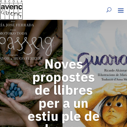
Noves
propostes
de llibres
per a un
estiu ple de